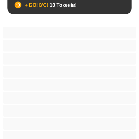
+ БОНУС!
10 Токенів!
BBW
Іграшки
Індійки
Азіатки
Анал
Арабки
Блондинки
Бондаж
Брюнетки