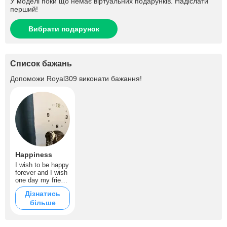
У моделі поки що немає віртуальних подарунків. Надіслати
перший!
Вибрати подарунок
Список бажань
Допоможи
Royal309
виконати бажання!
Happiness
I wish to be happy
forever and I wish
one day my friend
and I will get a lot
Дізнатись
of tips
більше