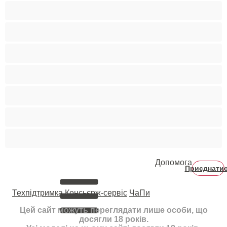
Руденькі
Світлошкірі
Середні груди
Сквірт
Старенькі
Студентки
Фетиш
Допомога
Приєднати
Техпідтримка
Консьєрж-сервіс
ЧаПи
Цей сайт можуть переглядати лише особи, що
досягли 18 років.