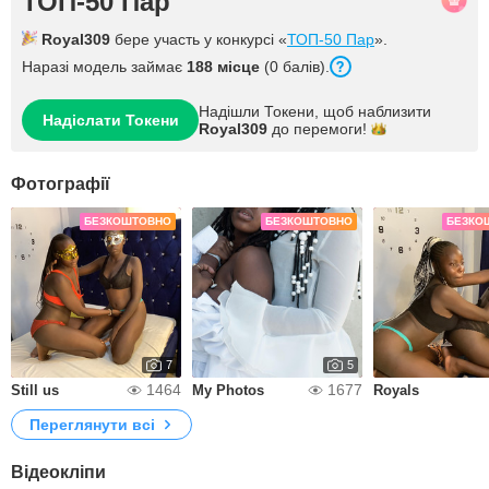
ТОП-50 Пар
Royal309
бере участь у конкурсі «
ТОП-50 Пар
».
Наразі модель займає
188 місце
(0 балів).
Надішли Токени, щоб наблизити
Надіслати Токени
Royal309
до
перемоги!
Фотографії
БЕЗКОШТОВНО
БЕЗКОШТОВНО
БЕЗКО
7
5
1464
1677
Still us
My Photos
Royals
Переглянути всі
Відеокліпи