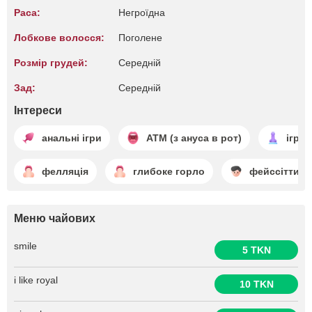
Раса:
Негроїдна
Лобкове волосся:
Поголене
Розмір грудей:
Середній
Зад:
Середній
Інтереси
анальні ігри
ATM (з ануса в рот)
ігри 
фелляція
глибоке горло
фейссіттинг
Меню чайових
smile
5 TKN
i like royal
10 TKN