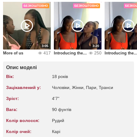
БЕЗКОШТОВНО
БЕЗКОШТОВНО
БЕЗКО
3:05
3:20
417
250
More of us
Introducing the royals
Introducing the ro
Опис моделі
Вік:
18 років
Зацікавлений у:
Чоловіки, Жiнки, Пари, Транси
Зріст:
4'7"
Вага:
90 фунтів
Колір волосся:
Рудий
Колір очей:
Карі