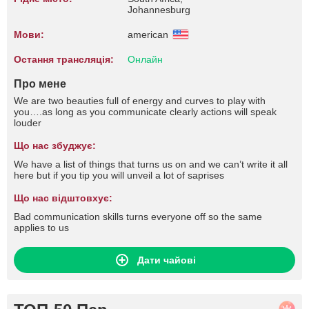
Johannesburg
Мови:
american
Остання трансляція:
Онлайн
Про мене
We are two beauties full of energy and curves to play with
you….as long as you communicate clearly actions will speak
louder
Що нас збуджує:
We have a list of things that turns us on and we can’t write it all
here but if you tip you will unveil a lot of saprises
Що нас відштовхує:
Bad communication skills turns everyone off so the same
applies to us
Дати чайові