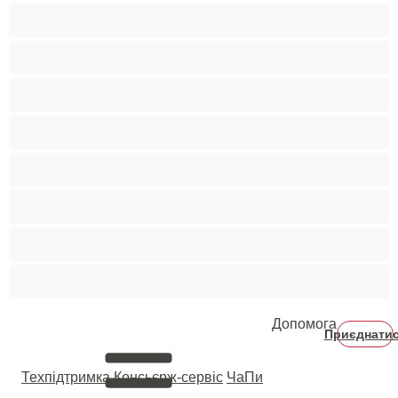
Порнозірки
Руденькі
Світлошкірі
Середні груди
Сквірт
Старенькі
Студентки
Фетиш
Допомога
Приєднати
Техпідтримка
Консьєрж-сервіс
ЧаПи