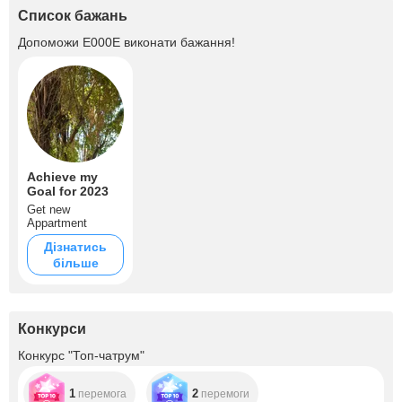
Список бажань
Допоможи
E000E
виконати бажання!
Achieve my
Goal for 2023
Get new
Appartment
Дізнатись
більше
Конкурси
Конкурс "Топ-чатрум"
1
2
перемога
перемоги