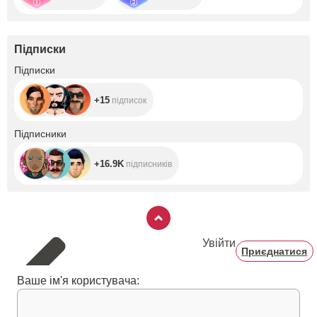
Підписки
+15
Підписки
+15
підписок
+16.9K
Підписники
+16.9K
підписників
Увійти
Приєднатися
Ваше ім'я користувача: