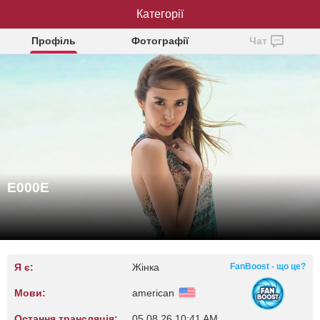
Категорії
E000E
Профіль
Фотографії
Чат
E000E
Я є:
Жінка
FanBoost - що це?
Мови:
american
Остання трансляція:
05.08.26 10:41 AM