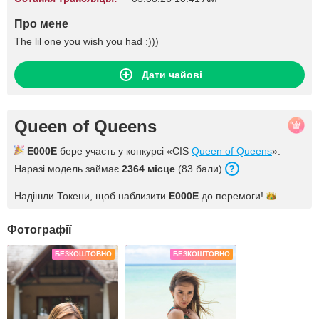
Про мене
The lil one you wish you had :)))
Дати чайові
Queen of Queens
E000E
бере участь у конкурсі «CIS
Queen of Queens
».
Наразі модель займає
2364 місце
(83 бали).
Надішли Токени, щоб наблизити
E000E
до
перемоги!
Фотографії
БЕЗКОШТОВНО
БЕЗКОШТОВНО