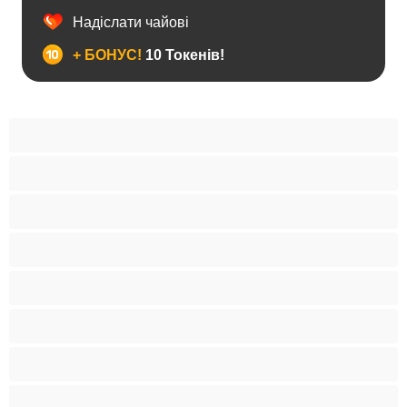
Надіслати чайові
+ БОНУС!
10 Токенів!
BBW
Іграшки
Індійки
Азіатки
Анал
Арабки
Блондинки
Бондаж