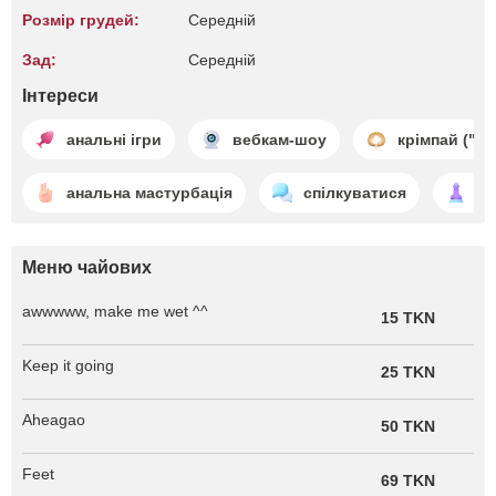
Розмір грудей:
Середній
Зад:
Середній
Інтереси
анальні ігри
вебкам-шоу
крімпай ("к
анальна мастурбація
спілкуватися
іг
Меню чайових
awwwww, make me wet ^^
15 TKN
Keep it going
25 TKN
Aheagao
50 TKN
Feet
69 TKN