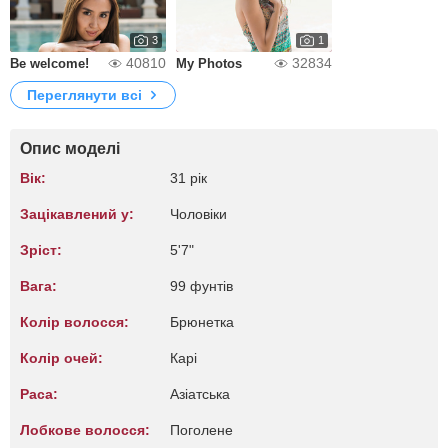
3
1
40810
32834
Be welcome!
My Photos
Переглянути всі
Опис моделі
Вік:
31 рік
Зацікавлений у:
Чоловіки
Зріст:
5'7"
Вага:
99 фунтів
Колір волосся:
Брюнетка
Колір очей:
Карі
Раса:
Азіатська
Лобкове волосся:
Поголене